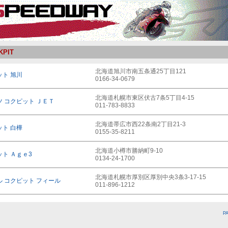
KPIT
北海道旭川市南五条通25丁目121
ット 旭川
0166-34-0679
北海道札幌市東区伏古7条5丁目4-15
 コクピット ＪＥＴ
011-783-8833
北海道帯広市西22条南2丁目21-3
ット 白樺
0155-35-8211
北海道小樽市勝納町9-10
ト Ａｇｅ3
0134-24-1700
北海道札幌市厚別区厚別中央3条3-17-15
ル コクピット フィール
011-896-1212
P