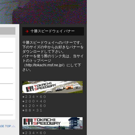
十勝スピードウェイ バナー
十勝スピードウェイへのバナーです。
下のサイズの中からお好きなバナーを
ダウンロードして下さい。
バナーを使う際のリンク先は、当サイ
トのトップページ
（http://tokachi.msf.ne.jp/）にして下
さい。
●２３４ × ６０
●２００ × ４０
●１２０ × ６０
●８８ × ３１
AGE TOP
●２３４ × ６０