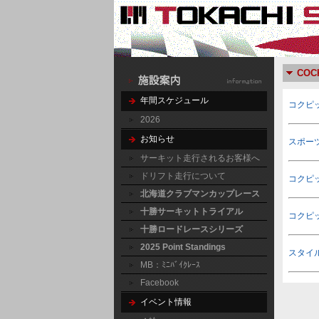
COC
年間スケジュール
コクピ
2026
お知らせ
スポーツ
サーキット走行されるお客様へ
ドリフト走行について
コクピ
北海道クラブマンカップレース
十勝サーキットトライアル
コクピッ
十勝ロードレースシリーズ
2025 Point Standings
スタイ
MB：ﾐﾆﾊﾞｲｸﾚｰｽ
Facebook
イベント情報