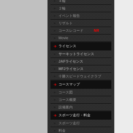
４輪
２輪
イベント報告
リザルト
コースレコード
NR
Movie
ライセンス
サーキットライセンス
JAFライセンス
MFJライセンス
十勝スピードウェイクラブ
コースマップ
コース図
コース概要
設備案内
スポーツ走行・料金
スポーツ走行
料金