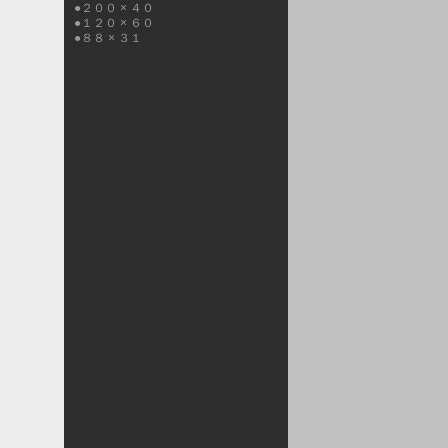
●２００ × ４０
●１２０ × ６０
●８８ × ３１