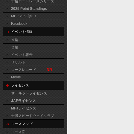
十勝ロードレースシリーズ
2025 Point Standings
MB：ﾐﾆﾊﾞｲｸﾚｰｽ
Facebook
イベント情報
４輪
２輪
イベント報告
リザルト
コースレコード
NR
Movie
ライセンス
サーキットライセンス
JAFライセンス
MFJライセンス
十勝スピードウェイクラブ
コースマップ
コース図