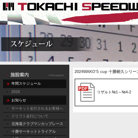
2024WAKO'S cup 十勝耐
年間スケジュール
2026
リザルト№1～№4-2
お知らせ
サーキット走行されるお客様へ
ドリフト走行について
北海道クラブマンカップレース
十勝サーキットトライアル