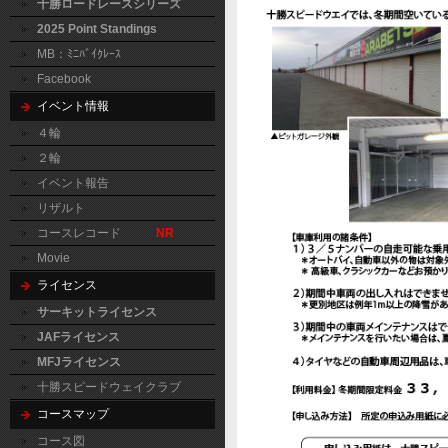
十勝ロードレースシリーズ
2025 Point Standings
MB：ﾐﾆﾊﾞｲｸﾚｰｽ
Facebook
イベント情報
４輪
２輪
イベント報告
リザルト
コースレコード
NR
Movie
ライセンス
サーキットライセンス
JAFライセンス
MFJライセンス
十勝スピードウェイクラブ
コースマップ
コース図