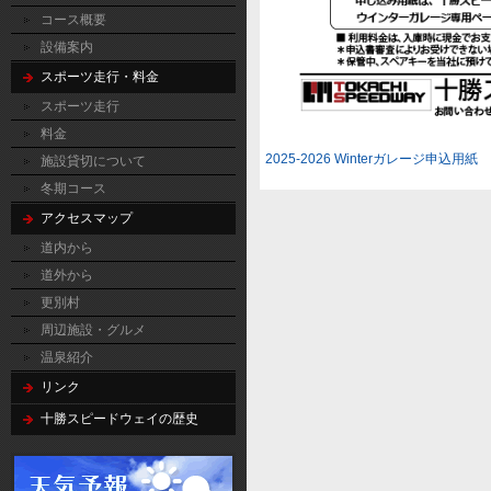
コース概要
設備案内
スポーツ走行・料金
スポーツ走行
料金
2025-2026 Winterガレージ申込用紙
施設貸切について
冬期コース
アクセスマップ
道内から
道外から
更別村
周辺施設・グルメ
温泉紹介
リンク
十勝スピードウェイの歴史