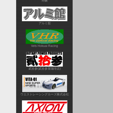
吟醸
アルミ舘
Vets Hokuai Racing
貳拾参(貳拾参屋珈琲店)
ウエストレーシングカーズ株式会社