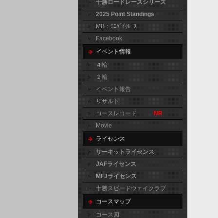
十勝ロードレースシリーズ
2025 Point Standings
MB：ﾐﾆﾊﾞｲｸﾚｰｽ
Facebook
イベント情報
４輪
２輪
イベント報告
リザルト
コースレコード
NR
Movie
ライセンス
サーキットライセンス
JAFライセンス
MFJライセンス
十勝スピードウェイクラブ
コースマップ
コース図