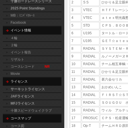
十勝ロードレースシリーズ
2
S S
ひかり＆足立眼
2025 Point Standings
3
VTEC
ＨＴＦＴレーシ
MB：ﾐﾆﾊﾞｲｸﾚｰｽ
4
VTEC
ａｔｅｘ明光義
Facebook
5
STD
ＣＰＳ．ＢＯＯ
イベント情報
6
U195
タートル・ロー
４輪
7
U195
ＧＥＴ☆ａｔｅ
２輪
8
RADIAL
ＳＹＳＴＥＭ－
イベント報告
9
RADIAL
ルノーメガーヌ
リザルト
10
RADIAL
チーム相互車輌
コースレコード
NR
11
RADIAL
ひかり＆足立眼
Movie
12
RADIAL
甚六会セリカ
ライセンス
13
RADIAL
おかめいんこ
サーキットライセンス
14
RADIAL
ＦＩＲＳＴ☆Ｓ
JAFライセンス
15
RADIAL
ＳＯＵＧＯＵ 
MFJライセンス
16
RADIAL
ウィル アルテ
十勝スピードウェイクラブ
17
PROSUC
ＣＰＳ・松産運
コースマップ
18
Op-T
チームＨＲＤ原
コース図