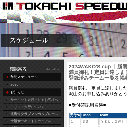
2024WAKO'S cup 
満員御礼！定員に達しま
年間スケジュール
登録済みチーム一覧を
2026
満員御礼！定員に達しまし
お知らせ
沢山のお申し込みありがと
サーキット走行されるお客様へ
■受付確認用名簿■
ドリフト走行について
北海道クラブマンカップレース
受付№
Class
Team
十勝サーキットトライアル
1
S S
ＹＥＬＬＯＷ！