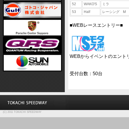
52
WAKO'S
ミラ
53
Half
レーシング M
■WEBレースエントリー■
WEBからイベントのエント
受付台数：50台
(C) 2011 TOKACHI SPEEDWAY