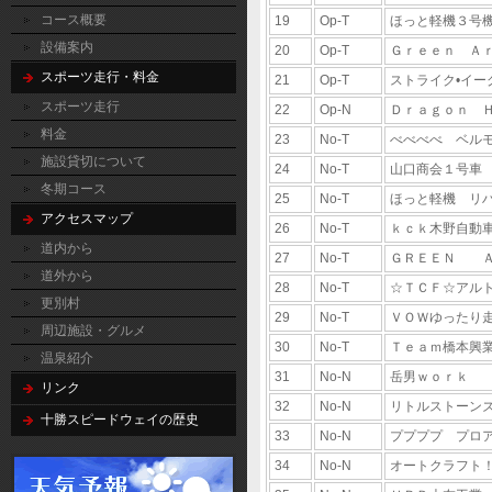
コース概要
19
Op-T
ほっと軽機３号
設備案内
20
Op-T
Ｇｒｅｅｎ Ａ
スポーツ走行・料金
21
Op-T
ストライク•イー
スポーツ走行
22
Op-N
Ｄｒａｇｏｎ 
料金
23
No-T
べべべべ ベル
施設貸切について
24
No-T
山口商会１号車
冬期コース
25
No-T
ほっと軽機 リ
アクセスマップ
26
No-T
ｋｃｋ木野自動
道内から
27
No-T
ＧＲＥＥＮ Ａ
道外から
28
No-T
☆ＴＣＦ☆アル
更別村
29
No-T
ＶＯＷゆったり
周辺施設・グルメ
30
No-T
Ｔｅａｍ橋本興
温泉紹介
31
No-N
岳男ｗｏｒｋ
リンク
32
No-N
リトルストーン
十勝スピードウェイの歴史
33
No-N
ププププ プロ
34
No-N
オートクラフト