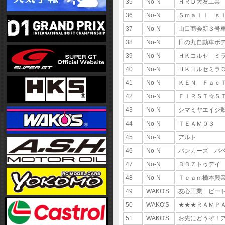
35
No-N
ＨＲＤ大友工業
36
No-N
Ｓｍａｌｌ ｓ
37
No-N
山口商会新３号
38
No-N
日の丸自動車ボ
39
No-N
ＨＫコルセ ミ
40
No-N
ＨＫコルセミラ
41
No-N
ＫＥＮ Ｆａｃ
42
No-N
ＦＩＲＳＴ☆Ｓ
43
No-N
シマミヤエイジ
44
No-N
ＴＥＡＭ０３
45
No-N
アルト
46
No-N
バンカーズ バ
47
No-N
ＢＢＺトゥデイ
48
No-N
Ｔｅａｍ橋本興
49
WAKO'S
友心工業 ビー
50
WAKO'S
★★★ＲＡＭＰ
51
WAKO'S
お先にどうぞ！