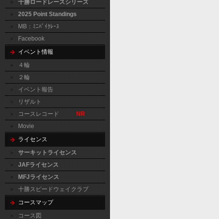
十勝ロードレースシリーズ
2025 Point Standings
MB：ﾐﾆﾊﾞｲｸﾚｰｽ
Facebook
イベント情報
４輪
２輪
イベント報告
リザルト
コースレコード
NR
Movie
ライセンス
サーキットライセンス
JAFライセンス
MFJライセンス
十勝スピードウェイクラブ
コースマップ
コース図