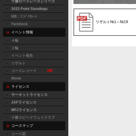
十勝ロードレースシリーズ
2025 Point Standings
MB：ﾐﾆﾊﾞｲｸﾚｰｽ
リザルト№1～№19
Facebook
イベント情報
４輪
２輪
イベント報告
リザルト
コースレコード
NR
Movie
ライセンス
サーキットライセンス
JAFライセンス
MFJライセンス
十勝スピードウェイクラブ
コースマップ
コース図