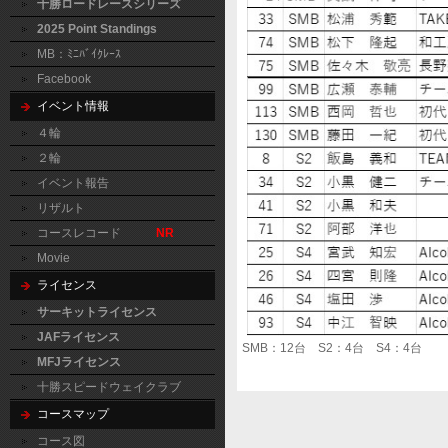
十勝ロードレースシリーズ
2025 Point Standings
MB：ﾐﾆﾊﾞｲｸﾚｰｽ
Facebook
イベント情報
４輪
２輪
イベント報告
リザルト
コースレコード
NR
Movie
ライセンス
サーキットライセンス
JAFライセンス
SMB：12台 S2：4台 S4：4台
MFJライセンス
十勝スピードウェイクラブ
コースマップ
コース図