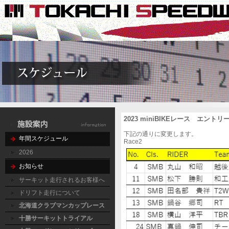
2023 miniBIKEレース エ
下記の通りに変更します。
年間スケジュール
Race2
2026
お知らせ
サーキット走行されるお客様へ
ドリフト走行について
北海道クラブマンカップレース
十勝サーキットトライアル