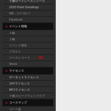
十勝ロードレースシリーズ
2025 Point Standings
MB：ﾐﾆﾊﾞｲｸﾚｰｽ
Facebook
イベント情報
４輪
２輪
イベント報告
リザルト
コースレコード
NR
Movie
ライセンス
サーキットライセンス
JAFライセンス
MFJライセンス
十勝スピードウェイクラブ
コースマップ
コース図