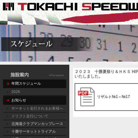
２０２３ 十勝夏祭り＆ＨＫＳ HIPER 
いたしました。
年間スケジュール
2026
リザルト№1～№17
お知らせ
サーキット走行されるお客様へ
ドリフト走行について
北海道クラブマンカップレース
十勝サーキットトライアル