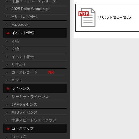
十勝ロードレースシリーズ
2025 Point Standings
MB：ﾐﾆﾊﾞｲｸﾚｰｽ
リザルト№1～№16
Facebook
イベント情報
４輪
２輪
イベント報告
リザルト
コースレコード
NR
Movie
ライセンス
サーキットライセンス
JAFライセンス
MFJライセンス
十勝スピードウェイクラブ
コースマップ
コース図