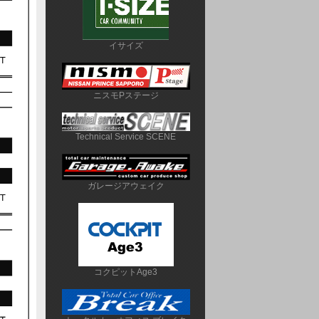
イサイズ
ニスモPステージ
Technical Service SCENE
ガレージアウェイク
コクピットAge3