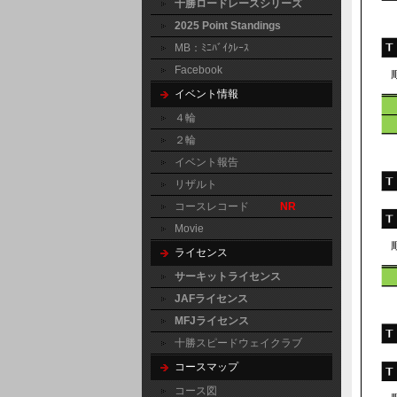
十勝ロードレースシリーズ
2025 Point Standings
MB：ﾐﾆﾊﾞｲｸﾚｰｽ
Facebook
イベント情報
４輪
２輪
イベント報告
リザルト
コースレコード
NR
Movie
ライセンス
サーキットライセンス
JAFライセンス
MFJライセンス
十勝スピードウェイクラブ
コースマップ
コース図