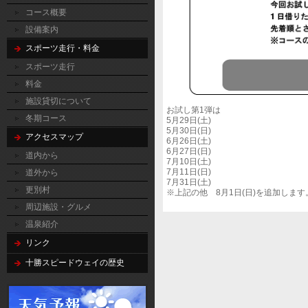
コース概要
設備案内
スポーツ走行・料金
スポーツ走行
料金
施設貸切について
お試し第1弾は
冬期コース
5月29日(土)
5月30日(日)
アクセスマップ
6月26日(土)
6月27日(日)
道内から
7月10日(土)
7月11日(日)
道外から
7月31日(土)
更別村
※上記の他 8月1日(日)を追加します
周辺施設・グルメ
温泉紹介
リンク
十勝スピードウェイの歴史