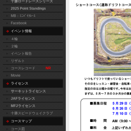
十勝ロードレースシリーズ
2025 Point Standings
MB：ﾐﾆﾊﾞｲｸﾚｰｽ
Facebook
イベント情報
４輪
２輪
イベント報告
リザルト
コースレコード
NR
Movie
ライセンス
サーキットライセンス
JAFライセンス
MFJライセンス
十勝スピードウェイクラブ
コースマップ
コース図