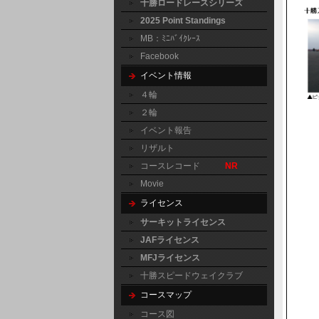
十勝ロードレースシリーズ
2025 Point Standings
MB：ﾐﾆﾊﾞｲｸﾚｰｽ
Facebook
イベント情報
４輪
２輪
イベント報告
リザルト
コースレコード
NR
Movie
ライセンス
サーキットライセンス
JAFライセンス
MFJライセンス
十勝スピードウェイクラブ
コースマップ
コース図