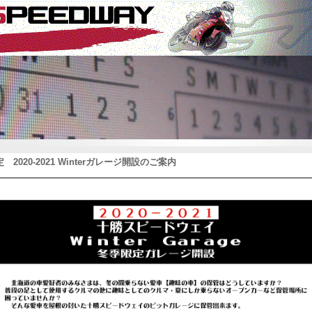
 2020-2021 Winterガレージ開設のご案内