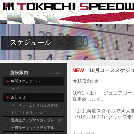
NEW
10月コーススケジ
★10/23変更
年間スケジュール
2026
10/31（土） ジュニア
お知らせ
変更致します。
サーキット走行されるお客様へ
「新北海道スタイルで50人
ドリフト走行について
（9:00～16:00）グリッ
北海道クラブマンカップレース
十勝サーキットトライアル