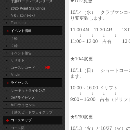
★10/7変更
十勝ロードレースシリーズ
2025 Point Standings
10/14（水） クラブマ
MB：ﾐﾆﾊﾞｲｸﾚｰｽ
り変更致します。
Facebook
11:00 4N 11:30 4R 13:0
イベント情報
↓ ↓ ↓ ↓ ↓
４輪
11:00～12:00 占有 13:0
２輪
イベント報告
★10/4変更
リザルト
コースレコード
NR
10/11（日） ショート
Movie
ます。
ライセンス
10:00～16:00 ドリフト
サーキットライセンス
↓ ↓ ↓ ↓
JAFライセンス
9:00～16:00 占有（ド
MFJライセンス
十勝スピードウェイクラブ
★9/30変更
コースマップ
10/13（火）と10/27
コース図