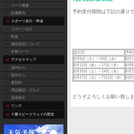
コース概要
予約受付期間は下記の通り
設備案内
スポーツ走行・料金
スポーツ走行
料金
施設貸切について
冬期コース
走行日
予約
6月6日（土）～10日（水）
6月
アクセスマップ
6月12日（金）～17日（水）
6月
道内から
6月20日（土）～24日（水）
6月
道外から
6月27日（土）～7月1日（水）
6月
更別村
周辺施設・グルメ
どうぞよろしくお願い致し
温泉紹介
リンク
十勝スピードウェイの歴史