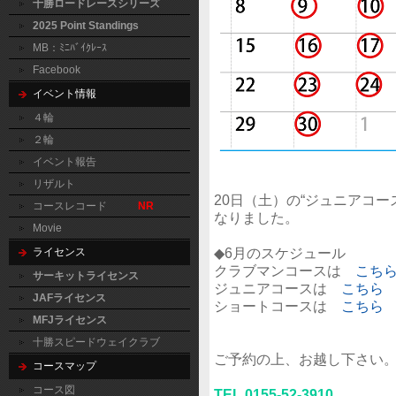
十勝ロードレースシリーズ
2025 Point Standings
MB：ﾐﾆﾊﾞｲｸﾚｰｽ
Facebook
イベント情報
４輪
２輪
イベント報告
リザルト
20日（土）の“ジュニアコー
コースレコード
NR
なりました。
Movie
◆6月のスケジュール
ライセンス
クラブマンコースは
こち
サーキットライセンス
ジュニアコースは
こちら
JAFライセンス
ショートコースは
こちら
MFJライセンス
十勝スピードウェイクラブ
ご予約の上、お越し下さい
コースマップ
コース図
TEL 0155-52-3910