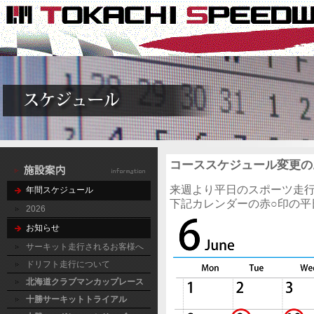
コーススケジュール変更
来週より平日のスポーツ走
年間スケジュール
下記カレンダーの赤○印の平
2026
お知らせ
サーキット走行されるお客様へ
ドリフト走行について
北海道クラブマンカップレース
十勝サーキットトライアル