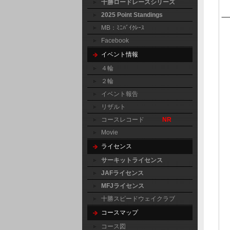
十勝ロードレースシリーズ
2025 Point Standings
MB：ﾐﾆﾊﾞｲｸﾚｰｽ
Facebook
イベント情報
４輪
２輪
イベント報告
リザルト
コースレコード
NR
Movie
ライセンス
サーキットライセンス
JAFライセンス
MFJライセンス
十勝スピードウェイクラブ
コースマップ
コース図