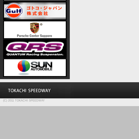
(C) 2011 TOKACHI SPEEDWAY