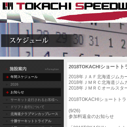
2018TOKACHIショ
2018年ＪＡＦ北海道ジム
年間スケジュール
2018年ＪＭＲＣ北海道ジ
2026
2018年ＪＭＲＣオールスタ
お知らせ
2018TOKACHIショート
サーキット走行されるお客様へ
ドリフト走行について
(9/26)
北海道クラブマンカップレース
参加料返金のお知らせ
十勝サーキットトライアル