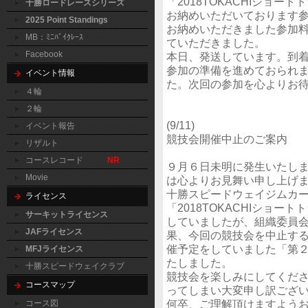
「2018TOKACHIショ
十勝ロードレースシリーズ
お納めいただいております
2025 Point Standings
お納めいただきました参加料
MB：ﾐﾆﾊﾞｲｸﾚｰｽ
ていただきました。
Facebook
本日、発送しています。到
参加の準備を進めておられ
イベント情報
た。次回の参加を心よりお
４輪
２輪
(9/11)
イベント報告
競技会開催中止のご案内
リザルト
コースレコード
NR
９月６日未明に発生いたし
Movie
は心よりお見舞い申し上げ
十勝スピードウェイジムカ
ライセンス
「2018TOKACHIショ
サーキットライセンス
していましたが、組織委員
JAFライセンス
果、今回の競技会を中止す
催予定をしていました「第２回
MFJライセンス
たしました。
十勝スピードウェイクラブ
競技会を楽しみにしてくだ
コースマップ
ってしまい大変申し訳ござ
何卒、ご理解頂けますよう
コース図