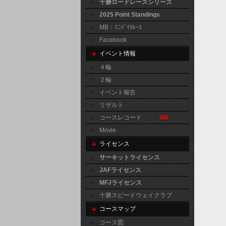
十勝ロードレースシリーズ
2025 Point Standings
MB：ﾐﾆﾊﾞｲｸﾚｰｽ
Facebook
イベント情報
４輪
２輪
イベント報告
リザルト
コースレコード
NR
Movie
ライセンス
サーキットライセンス
JAFライセンス
MFJライセンス
十勝スピードウェイクラブ
コースマップ
コース図