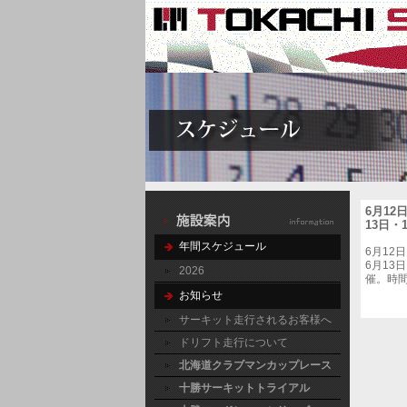
6月12
13日
年間スケジュール
6月12
6月13
2026
催。時
お知らせ
サーキット走行されるお客様へ
ドリフト走行について
北海道クラブマンカップレース
十勝サーキットトライアル