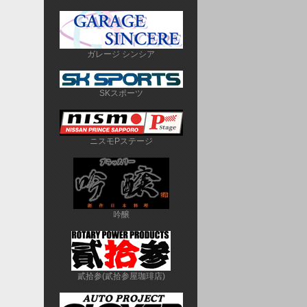
ガレージ シンシア
SKスポーツ
ニスモPステージ
吟醸
貳拾参(貳拾参屋珈琲店)