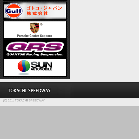
(C) 2011 TOKACHI SPEEDWAY