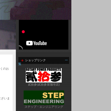
ショップリンク
一
覧
多くのお
貳拾参(貳拾参屋珈琲店)
ございま
ステップ・エンジニアリング