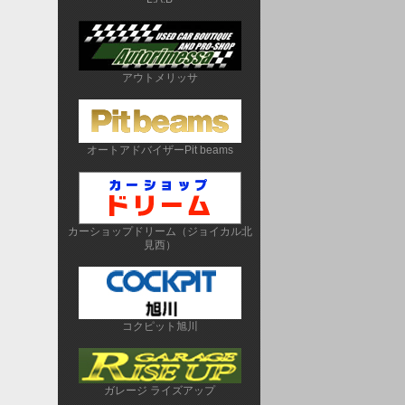
アウトメリッサ
オートアドバイザーPit beams
カーショップドリーム（ジョイカル北
見西）
コクピット旭川
ガレージ ライズアップ