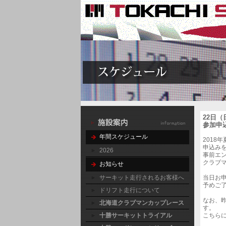
22日（日
参加申
年間スケジュール
2018
申込み
2026
事前エ
クラブマ
お知らせ
サーキット走行されるお客様へ
当日お
予めご
ドリフト走行について
なお、
北海道クラブマンカップレース
す。
十勝サーキットトライアル
こちら