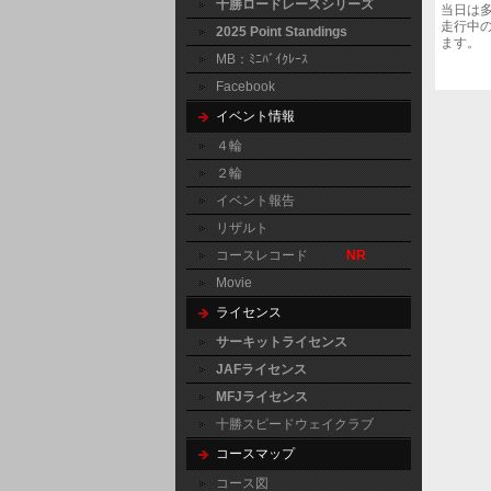
十勝ロードレースシリーズ
当日は
走行中
2025 Point Standings
ます。
MB：ﾐﾆﾊﾞｲｸﾚｰｽ
Facebook
イベント情報
４輪
２輪
イベント報告
リザルト
コースレコード
NR
Movie
ライセンス
サーキットライセンス
JAFライセンス
MFJライセンス
十勝スピードウェイクラブ
コースマップ
コース図