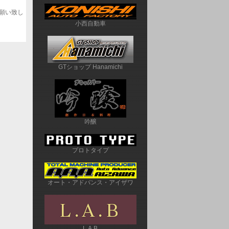
願い致し
小西自動車
GTショップ Hanamichi
吟醸
プロトタイプ
オート・アドバンス・アイザワ
L.A.B