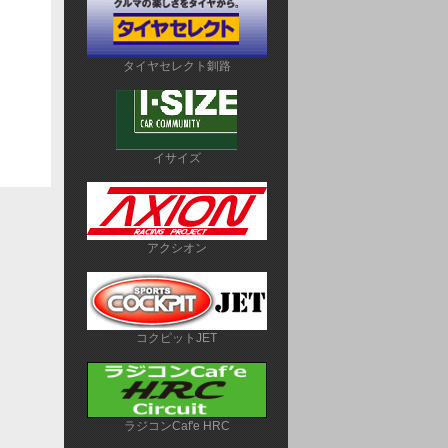
タイヤセレクト釧路
イサイズ
アクシオン
コクピットJET
ラジコンCaf'e HRC