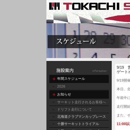
9/1
ゲート
年間スケジュール
9/19
2026
本日、
お知らせ
午前中
サーキット走行されるお客様へ
走行開始
ドリフト走行について
また、
北海道クラブマンカップレース
十勝サーキットトライアル
11:0