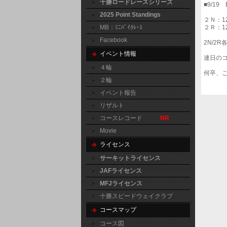
十勝ロードレースシリーズ
■9/19
2025 Point Standings
２Ｎ：12
MB：ﾐﾆﾊﾞｲｸﾚｰｽ
２Ｒ：12
Facebook
2N/2
イベント情報
連日の
４輪
何卒、
２輪
イベント報告
リザルト
コースレコード
NR
Movie
ライセンス
サーキットライセンス
JAFライセンス
MFJライセンス
十勝スピードウェイクラブ
コースマップ
コース図