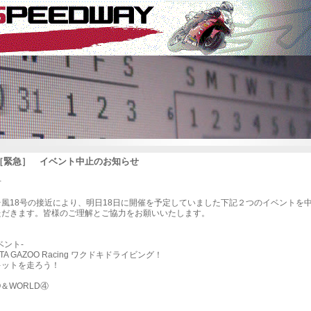
8 ［緊急］ イベント中止のお知らせ
せ
台風18号の接近により、明日18日に開催を予定していました下記２つのイベントを
ただきます。皆様のご理解とご協力をお願いいたします。
ベント-
TA GAZOO Racing ワクドキドライビング！
ットを走ろう！
O＆WORLD④