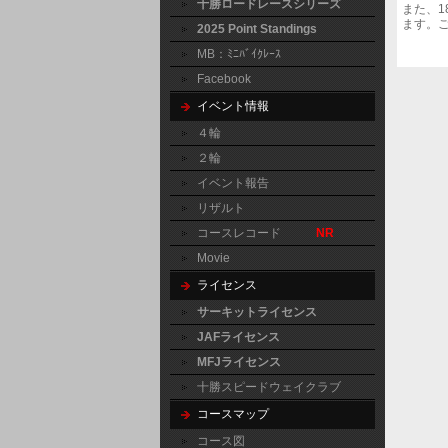
十勝ロードレースシリーズ
また、
ます。
2025 Point Standings
MB：ﾐﾆﾊﾞｲｸﾚｰｽ
Facebook
イベント情報
４輪
２輪
イベント報告
リザルト
コースレコード
NR
Movie
ライセンス
サーキットライセンス
JAFライセンス
MFJライセンス
十勝スピードウェイクラブ
コースマップ
コース図