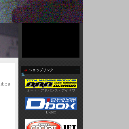
ショップリンク
一
覧
中止とさ
オート・アドバンス・アイザワ
D-Box