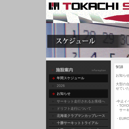
9/1
お知ら
年間スケジュール
大型の
2026
せてい
お知らせ
サーキット走行されるお客様へ
-中止イ
・TOYO
ドリフト走行について
サーキ
北海道クラブマンカップレース
・EUR
十勝サーキットトライアル