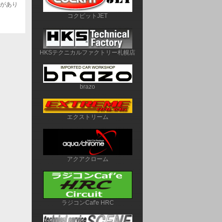
合があり
コクピットJET
HKSテクニカルファクトリー札幌店
brazo
エクストリーム
アクアクローム
ラジコンCaf'e HRC