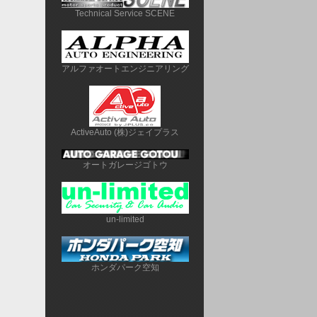
Technical Service SCENE
アルファオートエンジニアリング
ActiveAuto (株)ジェイプラス
オートガレージゴトウ
un-limited
ホンダパーク空知