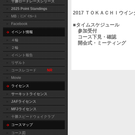
十勝ロードレースシリーズ
2025 Point Standings
2017 ＴＯＫＡＣＨＩウイン
MB：ﾐﾆﾊﾞｲｸﾚｰｽ
Facebook
■タイムスケジュール
参加受付 7:
イベント情報
コース下見・確認 
４輪
開会式・ミーティング 
２輪
イベント報告
リザルト
コースレコード
NR
Movie
ライセンス
サーキットライセンス
JAFライセンス
MFJライセンス
十勝スピードウェイクラブ
コースマップ
コース図