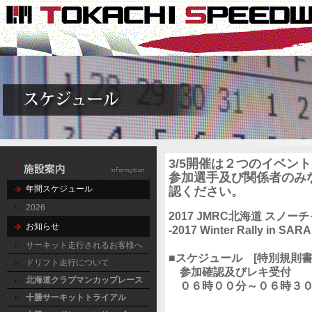
3/5開催は２つのイベン
参加選手及び関係者のみ
年間スケジュール
認ください。
2026
2017 JMRC北海道 スノーチ
お知らせ
-2017 Winter Rally in SA
サーキット走行されるお客様へ
■スケジュール [特別規則書
ドリフト走行について
参加確認及びレキ受付
北海道クラブマンカップレース
０６時００分～０６時３
十勝サーキットトライアル