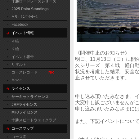
十勝ロードレースシリーズ
2025 Point Standings
MB：ﾐﾆﾊﾞｲｸﾚｰｽ
Facebook
イベント情報
４輪
２輪
《開催中止のお知らせ》
イベント報告
明日、11月13日（日）に開催
リザルト
久シリーズ 第４戦 軽自
状況を考慮した結果、安全
コースレコード
NR
止させていただきます。
Movie
ライセンス
申し込み頂いたみなさま、
サーキットライセンス
大変申し訳ございませんが
JAFライセンス
申し込み頂いたみなさまに
MFJライセンス
十勝スピードウェイクラブ
また、下記イベントについ
コースマップ
コース図