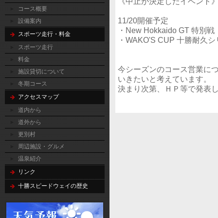
《中止が決定したイベント
コース概要
11/20開催予定
設備案内
・New Hokkaido GT 特別戦
スポーツ走行・料金
・WAKO'S CUP 十勝耐久
スポーツ走行
料金
今シーズンのコース営業に
施設貸切について
いきたいと考えています。
冬期コース
決まり次第、ＨＰ等で発表
アクセスマップ
道内から
道外から
更別村
周辺施設・グルメ
温泉紹介
リンク
十勝スピードウェイの歴史