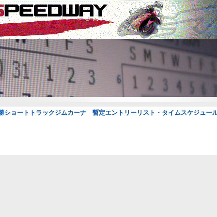
8 十勝ショートトラックジムカーナ 暫定エントリーリスト・タイムスケジュー