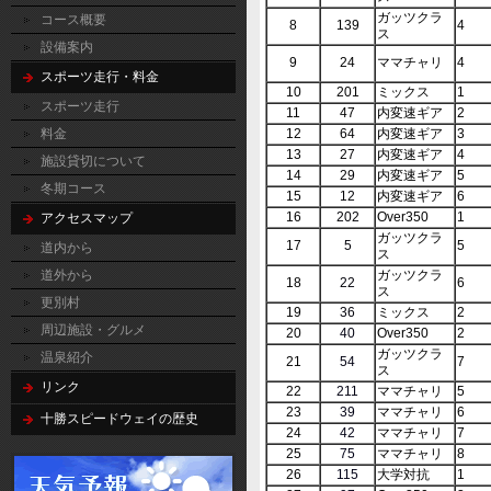
ガッツクラ
コース概要
8
139
4
ス
設備案内
9
24
ママチャリ
4
スポーツ走行・料金
10
201
ミックス
1
スポーツ走行
11
47
内変速ギア
2
料金
12
64
内変速ギア
3
13
27
内変速ギア
4
施設貸切について
14
29
内変速ギア
5
冬期コース
15
12
内変速ギア
6
16
202
Over350
1
アクセスマップ
ガッツクラ
17
5
5
道内から
ス
道外から
ガッツクラ
18
22
6
ス
更別村
19
36
ミックス
2
周辺施設・グルメ
20
40
Over350
2
ガッツクラ
温泉紹介
21
54
7
ス
リンク
22
211
ママチャリ
5
23
39
ママチャリ
6
十勝スピードウェイの歴史
24
42
ママチャリ
7
25
75
ママチャリ
8
26
115
大学対抗
1