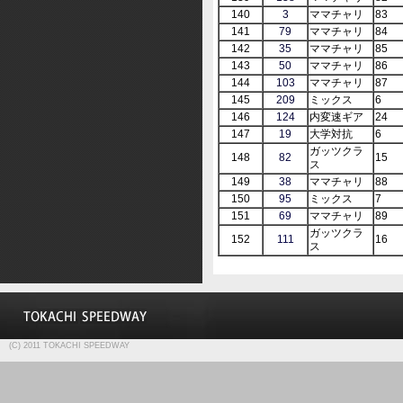
140
3
ママチャリ
83
141
79
ママチャリ
84
142
35
ママチャリ
85
143
50
ママチャリ
86
144
103
ママチャリ
87
145
209
ミックス
6
146
124
内変速ギア
24
147
19
大学対抗
6
ガッツクラ
148
82
15
ス
149
38
ママチャリ
88
150
95
ミックス
7
151
69
ママチャリ
89
ガッツクラ
152
111
16
ス
(C) 2011 TOKACHI SPEEDWAY