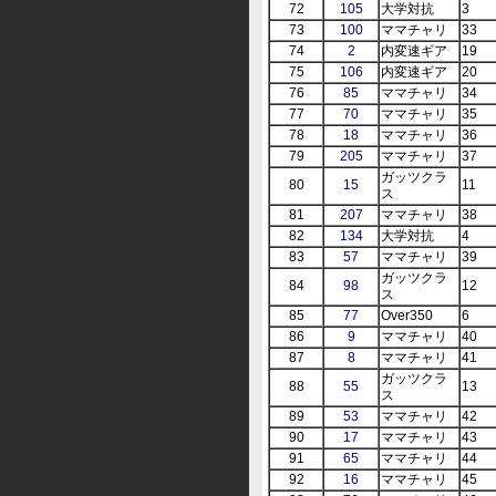
72
105
大学対抗
3
73
100
ママチャリ
33
74
2
内変速ギア
19
75
106
内変速ギア
20
76
85
ママチャリ
34
77
70
ママチャリ
35
78
18
ママチャリ
36
79
205
ママチャリ
37
ガッツクラ
80
15
11
ス
81
207
ママチャリ
38
82
134
大学対抗
4
83
57
ママチャリ
39
ガッツクラ
84
98
12
ス
85
77
Over350
6
86
9
ママチャリ
40
87
8
ママチャリ
41
ガッツクラ
88
55
13
ス
89
53
ママチャリ
42
90
17
ママチャリ
43
91
65
ママチャリ
44
92
16
ママチャリ
45