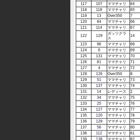
117
107
ママチャリ
64
118
118
ママチャリ
65
119
13
Over350
7
120
84
ママチャリ
66
121
114
ママチャリ
67
ガッツクラ
122
129
14
ス
123
96
ママチャリ
68
124
6
ママチャリ
69
125
131
ママチャリ
70
126
81
ママチャリ
71
127
4
ママチャリ
72
128
126
Over350
8
129
51
ママチャリ
73
130
137
ママチャリ
74
131
14
レディース
2
132
34
ママチャリ
75
133
25
ママチャリ
76
134
127
ママチャリ
77
135
120
ママチャリ
78
136
128
ママチャリ
79
137
56
ママチャリ
80
138
112
ママチャリ
81
139
138
ママチャリ
82