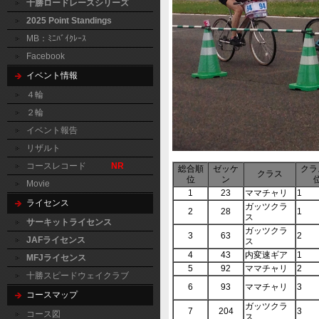
十勝ロードレースシリーズ
2025 Point Standings
MB：ﾐﾆﾊﾞｲｸﾚｰｽ
Facebook
イベント情報
４輪
２輪
イベント報告
リザルト
コースレコード
NR
総合順
ゼッケ
クラ
クラス
位
ン
Movie
1
23
ママチャリ
1
ライセンス
ガッツクラ
2
28
1
ス
サーキットライセンス
ガッツクラ
3
63
2
JAFライセンス
ス
4
43
内変速ギア
1
MFJライセンス
5
92
ママチャリ
2
十勝スピードウェイクラブ
6
93
ママチャリ
3
コースマップ
ガッツクラ
7
204
3
コース図
ス