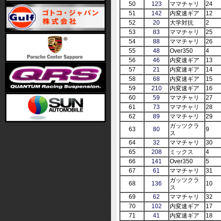
50
123
ママチャリ
24
51
142
内変速ギア
12
52
20
大学対抗
2
53
83
ママチャリ
25
54
88
ママチャリ
26
55
48
Over350
4
56
46
内変速ギア
13
57
21
内変速ギア
14
58
68
内変速ギア
15
59
210
内変速ギア
16
60
59
ママチャリ
27
61
73
ママチャリ
28
62
89
ママチャリ
29
ガッツクラ
63
80
9
ス
64
32
ママチャリ
30
65
208
ミックス
4
66
141
Over350
5
67
61
ママチャリ
31
ガッツクラ
68
136
10
ス
69
62
ママチャリ
32
70
102
内変速ギア
17
71
41
内変速ギア
18