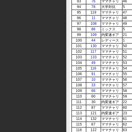
93
76
ママチャリ
46
94
78
大学対抗
5
95
119
ママチャリ
47
96
11
ママチャリ
48
97
108
ママチャリ
49
98
86
ミックス
5
99
109
内変速ギア
21
100
44
レディース
1
101
130
ママチャリ
50
102
117
ママチャリ
51
103
133
ママチャリ
52
104
49
ママチャリ
53
105
116
ママチャリ
54
106
91
ママチャリ
55
107
10
ママチャリ
56
108
33
ママチャリ
57
109
66
ママチャリ
58
110
60
ママチャリ
59
111
30
内変速ギア
22
112
87
ママチャリ
60
113
121
内変速ギア
23
114
132
ママチャリ
61
115
67
ママチャリ
62
116
122
ママチャリ
63