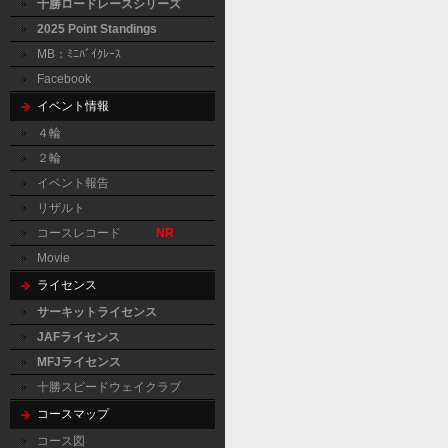
十勝ロードレースシリーズ
2025 Point Standings
MB：ﾐﾆﾊﾞｲｸﾚｰｽ
Facebook
イベント情報
４輪
２輪
イベント報告
リザルト
コースレコード
NR
Movie
ライセンス
サーキットライセンス
JAFライセンス
MFJライセンス
十勝スピードウェイクラブ
コースマップ
コース図