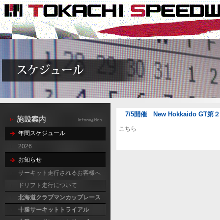
7/5開催 New Hokkaido 
こちら
年間スケジュール
2026
お知らせ
サーキット走行されるお客様へ
ドリフト走行について
北海道クラブマンカップレース
十勝サーキットトライアル