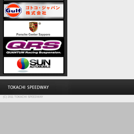
(C) 2011 TOKACHI SPEEDWAY