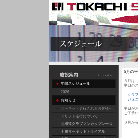
5月の
５月は
年間スケジュール
平日の
2026
クラ
ジュ
お知らせ
サーキット走行されるお客様へ
平日が
ご了承
ドリフト走行について
６月か
北海道クラブマンカップレース
十勝サーキットトライアル