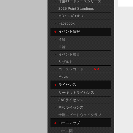
十勝ロードレースシリーズ
2025 Point Standings
MB：ﾐﾆﾊﾞｲｸﾚｰｽ
Facebook
イベント情報
４輪
２輪
イベント報告
リザルト
コースレコード
NR
Movie
ライセンス
サーキットライセンス
JAFライセンス
MFJライセンス
十勝スピードウェイクラブ
コースマップ
コース図