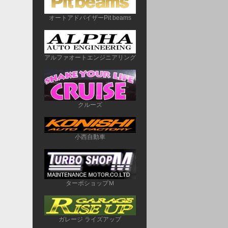
オートアドバイザーPit beams
アルファオートエンジニアリング
クルーズ
小西自動車
ターボショップＭ
ガレージ ライズアップ