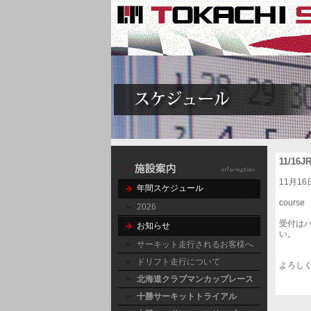
11/
11月1
年間スケジュール
cours
2026
受付は
お知らせ
い。
サーキット走行されるお客様へ
ドリフト走行について
よろし
北海道クラブマンカップレース
十勝サーキットトライアル