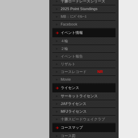
十勝ロードレースシリーズ
2025 Point Standings
MB：ﾐﾆﾊﾞｲｸﾚｰｽ
Facebook
イベント情報
４輪
２輪
イベント報告
リザルト
コースレコード
NR
Movie
ライセンス
サーキットライセンス
JAFライセンス
MFJライセンス
十勝スピードウェイクラブ
コースマップ
コース図