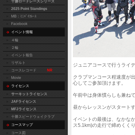
十勝ロードレースシリーズ
2025 Point Standings
MB：ﾐﾆﾊﾞｲｸﾚｰｽ
Facebook
イベント情報
４輪
２輪
イベント報告
リザルト
ジュニアコースで行うライ
コースレコード
NR
クラブマンコース程速度が
Movie
心してご参加頂けます。
ライセンス
サーキットライセンス
午前中は身体慣らしも兼ね
JAFライセンス
昼からレッスンがスタート
MFJライセンス
十勝スピードウェイクラブ
イベントの最後は、なかな
ス5.1km)の走行で締めくく
コースマップ
コース図