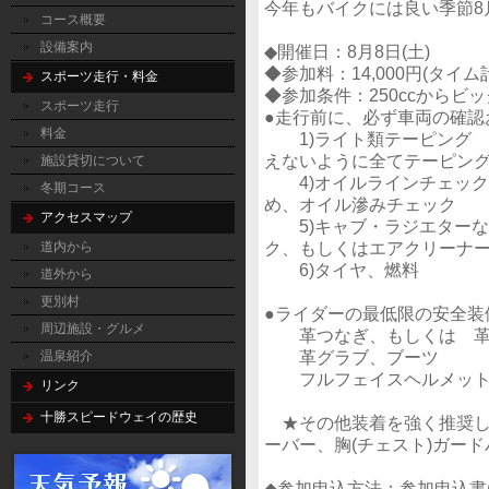
今年もバイクには良い季節8
コース概要
設備案内
◆開催日：8月8日(土)
◆参加料：14,000円(タイ
スポーツ走行・料金
◆参加条件：250ccからビ
スポーツ走行
●走行前に、必ず車両の確認
料金
1)ライト類テーピング
えないように全てテーピン
施設貸切について
4)オイルラインチェック
冬期コース
め、オイル滲みチェック
アクセスマップ
5)キャブ・ラジエターな
ク、もしくはエアクリーナー
道内から
6)タイヤ、燃料
道外から
更別村
●ライダーの最低限の安全装
周辺施設・グルメ
革つなぎ、もしくは 革製
革グラブ、ブーツ
温泉紹介
フルフェイスヘルメッ
リンク
十勝スピードウェイの歴史
★その他装着を強く推奨し
ーバー、胸(チェスト)ガード
◆参加申込方法：参加申込書