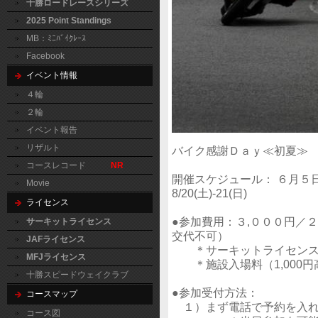
十勝ロードレースシリーズ
2025 Point Standings
MB：ﾐﾆﾊﾞｲｸﾚｰｽ
Facebook
イベント情報
４輪
２輪
イベント報告
リザルト
バイク感謝Ｄａｙ≪初夏≫
コースレコード
NR
開催スケジュール： ６月５日
Movie
8/20(土)-21(日)
ライセンス
●参加費用：３,０００円／
サーキットライセンス
交代不可）
JAFライセンス
＊サーキットライセンス保
MFJライセンス
＊施設入場料（1,000円
十勝スピードウェイクラブ
●参加受付方法：
コースマップ
１）まず電話で予約を入
コース図