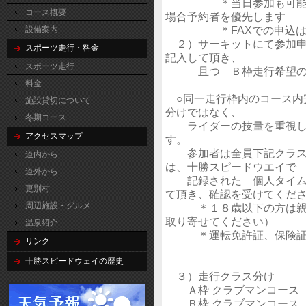
＊当日参加も可能です
コース概要
場合予約者を優先します
＊FAXでの申込はで
設備案内
２）サーキットにて参加申
スポーツ走行・料金
記入して頂き、
スポーツ走行
且つ Ｂ枠走行希望の方
料金
○同一走行枠内のコース内
施設貸切について
分けではなく、
冬期コース
ライダーの技量を重視した
アクセスマップ
す。
参加者は全員下記クラス分
道内から
は、十勝スピードウエイで
道外から
記録された 個人タイムが
更別村
て頂き、確認を受けてくだ
周辺施設・グルメ
＊１８歳以下の方は親権
取り寄せてください）
温泉紹介
＊運転免許証、保険証 
リンク
十勝スピードウェイの歴史
３）走行クラス分け
Ａ枠 クラブマンコース（
Ｂ枠 クラブマンコース（