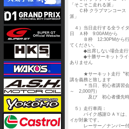
「そこそこ走れる派」
Ｃ枠 クラブマンコース（
派」
４）当日走行する全ライダ
日 Ａ枠 9:00AMから
Ｂ枠 12:30PMから
てください。
◆出席しない場合走行
◆十勝サーキットライセン
ありません
★サーキット走行〝初め
講を義務と致します
＊当日、初心者講習会（10
～ 2,000円）
及び 初心者優先時間帯（
５）走行車両：
バイク感謝ＤＡＹは、2st 
イが対象です。
レーサー／ナンバー付