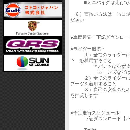
■ミニバイクは走行でき
６）支払い方法は、当日現
ださい
●車両規定：下記ダウンロー
●ライダー服装：
１）全てのライダーは、
ツ を着用すること
＊パンツは必ず皮製
ジーンズなどは転倒時
２）全てのライダーは、
ブーツを着用すること
３）自己の安全のため、
を推奨します
●予定走行スケジュール
下記ダウンロード【バイ