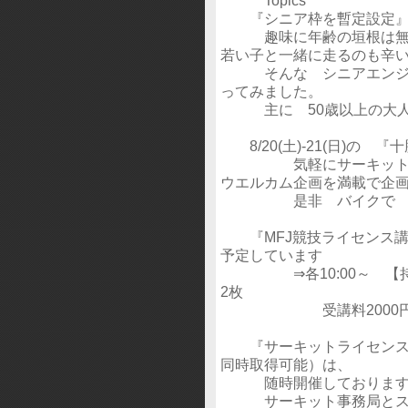
Topics
『シニア枠を暫定設定
趣味に年齢の垣根は無い
若い子と一緒に走るのも辛
そんな シニアエンジョ
ってみました。
主に 50歳以上の大人の
8/20(土)-21(日)の 『十勝
気軽にサーキットを楽
ウエルカム企画を満載で企
是非 バイクで サー
『MFJ競技ライセンス講習
予定しています
⇒各10:00～ 【持ち物
2枚
受講料2000円＋
『サーキットライセンス講
同時取得可能）は、
随時開催しております
サーキット事務局とスケ