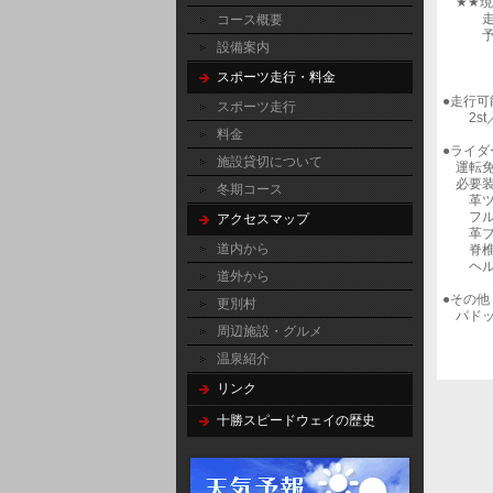
★★現
走行時
コース概要
予め天
設備案内
スポーツ走行・料金
●走行可
スポーツ走行
2st／
料金
●ライダ
施設貸切について
運転免
必要装
冬期コース
革ツナ
フルフ
アクセスマップ
革ブー
道内から
脊椎
ヘルメ
道外から
●その他
更別村
パドッ
周辺施設・グルメ
温泉紹介
リンク
十勝スピードウェイの歴史