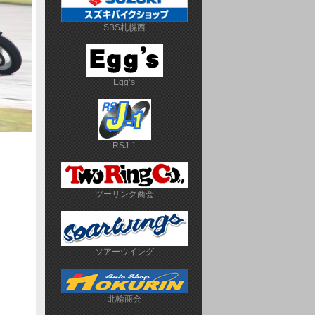
SBS札幌西
Egg’s
RSJ-1
ツーリング商会
ソアーウイング
北輪商会