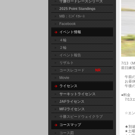
十勝ロードレースシリーズ
2025 Point Standings
MB：ﾐﾆﾊﾞｲｸﾚｰｽ
Facebook
イベント情報
４輪
２輪
イベント報告
リザルト
7/13
前日練
コースレコード
NR
午前の部
Movie
お昼休み 
午後の部 
ライセンス
サーキットライセンス
●料金
7/13
JAFライセンス
午後
MFJライセンス
☆エント
十勝スピードウェイクラブ
午後
コースマップ
★別途施
★土曜
コース図