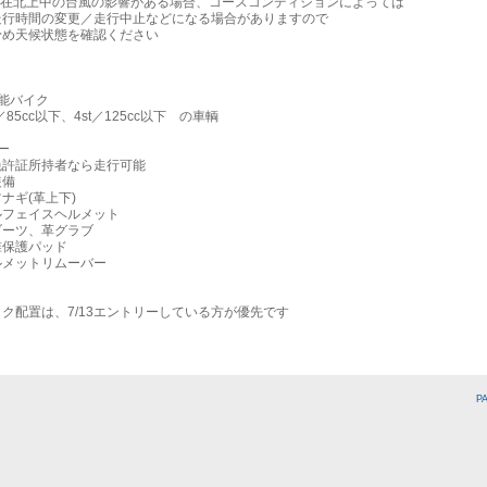
在北上中の台風の影響がある場合、コースコンディションによっては
間の変更／走行中止などになる場合がありますので
候状態を確認ください
能バイク
85cc以下、4st／125cc以下 の車輌
ー
許証所持者なら走行可能
備
ギ(革上下)
ェイスヘルメット
ツ、革グラブ
保護パッド
ットリムーバー
ク配置は、7/13エントリーしている方が優先です
P