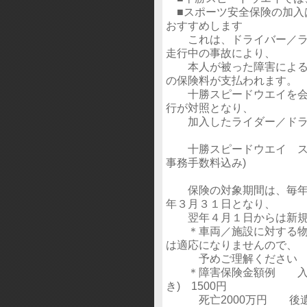
■スポーツ安全保険の加入
おすすめします
これは、ドライバー／ライ
走行中の事故により、
本人が被った障害による 
の保険料が支払われます。
十勝スピードウエイを会場
行が対照となり、
加入したライダー／ドライ
十勝スピードウエイ スポ
事務手数料込み)
保険の対象期間は、毎年４
年３月３１日となり、
翌年４月１日からは新規
＊車両／施設に対する物損
は適応になりませんので、
予めご理解くださ
＊障害保険金額例 入院(
き) 1500円
死亡2000万円 後遺障