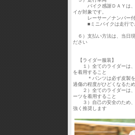
バイク感謝ＤＡＹは、2st；
イが対象です。
レーサー／ナンバー付
■ミニバイクは走行でき
６）支払い方法は、当日現
ださい
【ライダー服装】
１）全てのライダーは、
を着用すること
＊パンツは必ず皮製を着
過傷の程度がひどくなるた
２）全てのライダーは、フ
ーツを着用すること
３）自己の安全のため、ヘ
強く推奨します