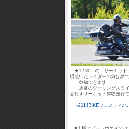
★12:30～の［サーキッ
場頂いたライダーの方は誰
参加できます
通常のツーリングスタイル
者付きサーキット体験走行
⇒
2014BIKEフェスティバ
■十勝スピードウエイでは