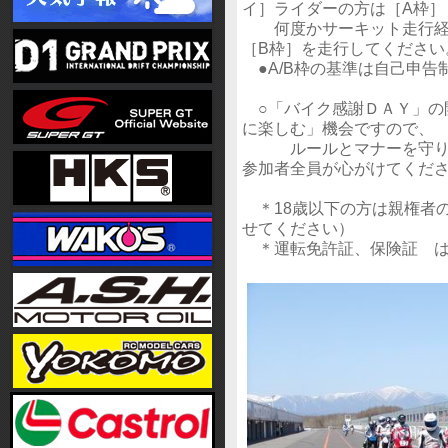
イ］ライダーの方は［A枠］
何度かサーキット走行経験
［B枠］を走行してください
●A/B枠の基準は自己申告
○「バイク感謝ＤＡＹ」の
に楽しむ」機会ですので、
ルールとマナーを守り、
参加者全員が心がけてくだ
＊18歳以下の方は親権者
せてください）
＊運転免許証、保険証 は