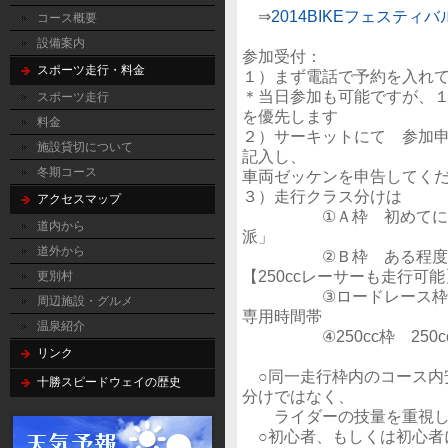
⇒
2014BIKEフェスティバ
コース概要
設備案内
参加受付：
スポーツ走行・料金
１）まず電話で予約を入れ
＊当日参加も可能ですが、
スポーツ走行
を優先します
料金
２）サーキットにて 参加
施設貸切について
記入し、
冬期コース
車両ゼッケンを申告してく
３）走行クラス分けは
アクセスマップ
①Ａ枠 初めてに近い
道内から
派」
道外から
②Ｂ枠 ある程度経験者
【250ccレーサーも走行可能
更別村
③ロードレース枠 十勝
周辺施設・グルメ
専用時間帯
温泉紹介
④250cc枠 250cc(
リンク
○同一走行枠内のコース内
十勝スピードウェイの歴史
分けではなく、
ライダーの技量を重視し
○初心者、もしくは初心者