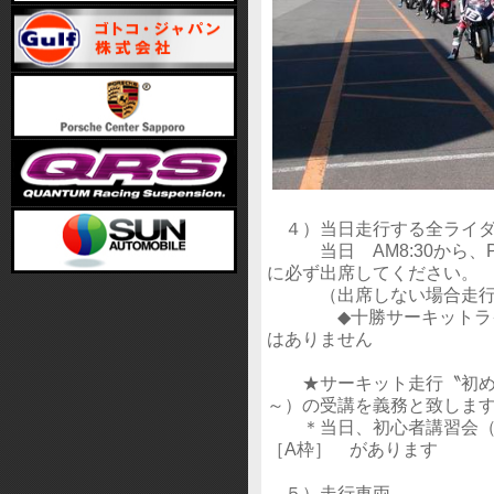
４）当日走行する全ライダ
当日 AM8:30から、P
に必ず出席してください
（出席しない場合走行
◆十勝サーキットライセ
はありません
★サーキット走行〝初めて
～）の受講を義務と致し
＊当日、初心者講習会（
［A枠］ があります
５）走行車両