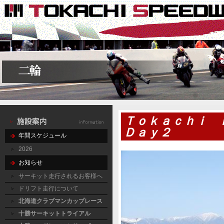
Ｔｏｋａｃｈｉ
Ｄａｙ２
年間スケジュール
2026
お知らせ
サーキット走行されるお客様へ
ドリフト走行について
北海道クラブマンカップレース
十勝サーキットトライアル