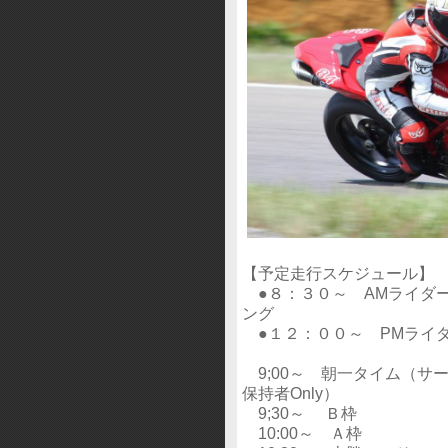
【予定走行スケジュール】 8
●８：３０～ AMライダ
ング
●１２：００～ PMライ
9;00～ 朝一タイム（サ
保持者Only）
9;30～ Ｂ枠
10:00～ Ａ枠