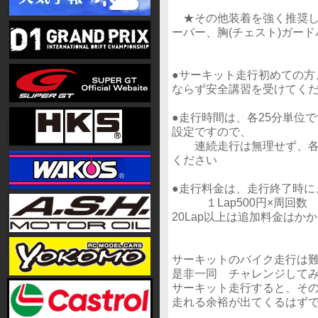
★その他装着を強く推奨し
ーバー、胸(チェスト)ガード
●サーキット走行初めての方
ならず安全講習を受けてく
●走行時間は、各25分単位で
設定ですので、
連続走行は無理せず、各自
ください
●走行料金は、走行終了時に
１Lap500円×周回数
20Lap以上は追加料金はか
サーキットのバイク走行は
是非一同 チャレンジして
サーキット走行すると、そ
走れる余裕が出てくるはず