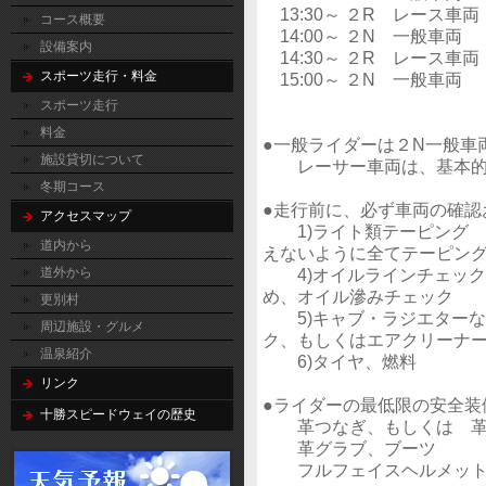
13:30～ ２R レース車両
コース概要
14:00～ ２N 一般車両
設備案内
14:30～ ２R レース車両
スポーツ走行・料金
15:00～ ２N 一般車両
スポーツ走行
料金
●一般ライダーは２N一般車
施設貸切について
レーサー車両は、基本的に
冬期コース
●走行前に、必ず車両の確認
アクセスマップ
1)ライト類テーピング
道内から
えないように全てテーピン
道外から
4)オイルラインチェック
め、オイル滲みチェック
更別村
5)キャブ・ラジエターな
周辺施設・グルメ
ク、もしくはエアクリーナー
温泉紹介
6)タイヤ、燃料
リンク
●ライダーの最低限の安全装
十勝スピードウェイの歴史
革つなぎ、もしくは 革製
革グラブ、ブーツ
フルフェイスヘルメッ