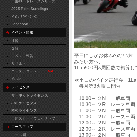
十勝ロードレースシリーズ
2025 Point Standings
MB：ﾐﾆﾊﾞｲｸﾚｰｽ
Facebook
イベント情報
４輪
２輪
平日にしかお休みのない方
イベント報告
みたい方へ、
リザルト
1Lap500円×周回数で精
コースレコード
NR
Movie
≪平日のバイク走行会 1La
毎月第3火曜日開催
ライセンス
サーキットライセンス
10;00～ ２N 一般車両
JAFライセンス
10:30～ ２R レース車両
11:00～ ２N 一般車両
MFJライセンス
11:30～ ２R レース車両
十勝スピードウェイクラブ
12:00～ ２N 一般車両
コースマップ
12:30～ ２R レース車両
13:00～ ２N 一般車両
コース図