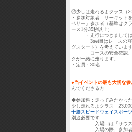
②少しは走れるよクラス（20分
・参加対象者：サーキット
ベサー」参加者（基準はク
ース1分35秒以上）
・走行につきましては、
3set目はレースの雰囲
グスタート）を考えていま
コースの安全確認、危険
クが一緒に走ります。
・定員：30名
●当イベントの最も大切な参
んでくださる方
◆参加料：走ってみたかったク
少し走れるよクラス 23,0
十勝スピードウェイスポー
別途必要です
入場口は「サウスゲー
入場の際、参加者・同伴者