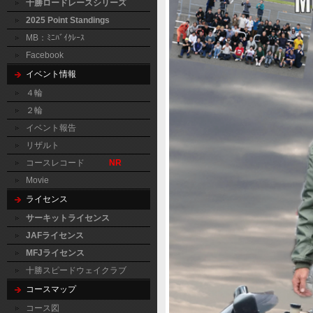
十勝ロードレースシリーズ
2025 Point Standings
MB：ﾐﾆﾊﾞｲｸﾚｰｽ
Facebook
イベント情報
４輪
２輪
イベント報告
リザルト
コースレコード
NR
Movie
ライセンス
サーキットライセンス
JAFライセンス
MFJライセンス
十勝スピードウェイクラブ
コースマップ
コース図