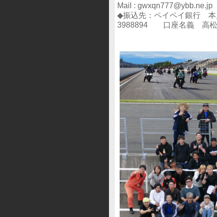
Mail : gwxqn777@ybb.ne.jp
◆振込先：ペイペイ銀行 
3988894 口座名義 高