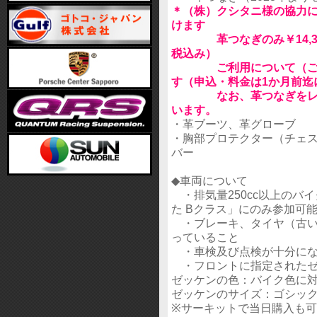
＊（株）クシタニ様の協力
けます
革つなぎのみ￥14,300
税込み）
ご利用について（ご案内）は
す（申込・料金は1か月前迄
なお、革つなぎをレンタ
います。
・革ブーツ、革グローブ
・胸部プロテクター（チェ
バー
◆車両について
・排気量250cc以上のバイ
た Bクラス」にのみ参加可
・ブレーキ、タイヤ（古い
っていること
・車検及び点検が十分にな
・フロントに指定された
ゼッケンの色：バイク色に
ゼッケンのサイズ：ゴシック体 1
※サーキットで当日購入も