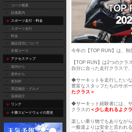
コース概要
設備案内
スポーツ走行・料金
スポーツ走行
料金
施設貸切について
今年の【TOP RUN】は、
冬期コース
アクセスマップ
【TOP RUN】は2つのク
道内から
自分に合った走行クラスで
道外から
◆サーキットを走行したい
更別村
豊富なスタッフたちのサポ
周辺施設・グルメ
たクラス＞
温泉紹介
◆サーキット経験者には、
リンク
クラスの
＜少し走れるよク
十勝スピードウェイの歴史
楽しい乗り物でもありなが
一般道よりは安全と言われ