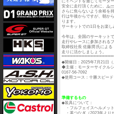
にイベントを通じてモータ
安全に走行頂くために、
ル
さらに焦らないよう余裕を
行は午後からですが、朝から
ります。
サーキットでの1日をお楽し
今年は、全国のサーキットで
走行やレースに参加される
取締役社長 佐藤潤 氏によ
走りに活かしましょう。
**********************************
◆開催日：2025年7月21
◆主催：モーターサイクルショップP
0167-56-7092
◆使用コース：十勝スピードウ
準備するもの
◆装具について：
・フルフェイスヘルメット（
・革つなぎ（2023年より