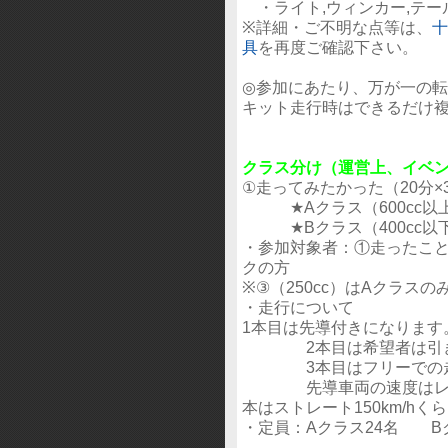
・ライト,ウィンカー,テー
※詳細・ご不明な点等は、
十
具
を再度ご確認下さい。
◎参加にあたり、万が一の
キット走行時はできるだけ
クラス分け（運営上、イベ
①走ってみたかった（20分×3
★Aクラス（600cc以上
★Bクラス（400cc以
・参加対象者：①走ったこと
クの方
※③（250cc）はAクラス
・走行について
1本目は先導付きになります
2本目は希望者は引き
3本目はフリーでの走
先導車両の速度はレベル
本はストレート150km/hく
・定員：Aクラス24名 B