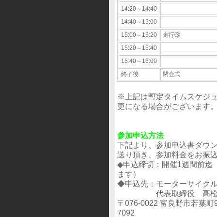
14:20～14:40
14:40～15:00
15:00～15:20
走行③
15:20～15:40
15:40～16:00
終了後
閉会式
※上記は暫定タイムスケジ
更になる場合がございます
参加申込方法
下記より、参加申込書ダウ
送り頂き、参加料金をお振
◆申込締切：開催1週間前迄
ます）
◆申込先：モーターサイクル
代表取締役 高
〒076-0022 富良野市若葉町9-1
7092