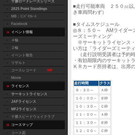
十勝ロードレースシリーズ
■走行可能車両 ２５０㏄以
2025 Point Standings
き車両問わず）
MB：ﾐﾆﾊﾞｲｸﾚｰｽ
■タイムスケジュール
Facebook
◎８：５０～ AMライダー
イベント情報
ーズミーティング
４輪
※サーキットライセンス・
２輪
い方は「ライダーズミーテ
（走行説明受講者は予約時
イベント報告
・有効期限内のサーキットライ
リザルト
ＫＲカード所持者は、出席
コースレコード
NR
Movie
走行時間
クラス
ライセンス
９：３０～
Ａ枠
サーキットライセンス
１０：００～
Ｂ枠
JAFライセンス
１０：３０～
Ｃ枠
MFJライセンス
１１：００～
Ａ枠
十勝スピードウェイクラブ
１１：３０～
Ｂ枠
コースマップ
１２：００～
Ｃ枠
コース図