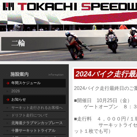
2024バイク走行
年間スケジュール
2024バイク走行最終日のご
2026
お知らせ
■開催日 10月25日（金）
ゲートオープン ８：３
サーキット走行されるお客様へ
ドリフト走行について
■走行料 ４，０００円 /
北海道クラブマンカップレース
サーキットライセンス
ット１枚でも可）
十勝サーキットトライアル