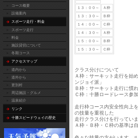
コース概要
１３：００～
Ａ枠
設備案内
１３：３０～
Ｂ枠
スポーツ走行・料金
１４：００～
Ｃ枠
スポーツ走行
１４：３０～
Ａ枠
料金
１５：００～
Ｂ枠
施設貸切について
１５：３０～
Ｃ枠
冬期コース
アクセスマップ
クラス分けについて
道内から
Ａ枠：サーキット走行を始
道外から
ンジョイ派」
更別村
Ｂ枠：サーキット走行に慣れ
周辺施設・グルメ
Ｃ枠：十勝ロードレース参
温泉紹介
走行枠コース内安全性向上
リンク
の技量を重視した
十勝スピードウェイの歴史
走行クラス分けを行ってい
Ａ枠・Ｂ枠・Ｃ枠の基準は
色々な技量の方がいます。