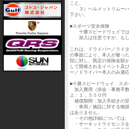
こと。
３）ヘルメットリムーバー
下さい。
■スポーツ安全保険
十勝スピードウェイでは、
加入は任意ですが、もしも
これは、ドライバー／ライ
の事故により、本人が被っ
院に対し、既定の保険金額
して開催されるイベント及
ー／ドライバー本人のみ適
■十勝スピードウェイ スポ
加入費用（掛金・事務手数料
上：１，５５０円
補償期間：加入手続きの翌
・車両／施設に対する物損
はありません。
・その他詳細については、
・サーキットライセンスを