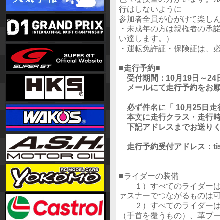
行はしないように
参加者全員が心がけて楽し
・未成年の方は親権者の承
い達します。）
・運転免許証・保険証は、
■走行予約■
受付期間：10月19日～24
メールにて走行予約をお願
必ず件名に「 10月25日走
本文に走行クラス・走行時
下記アドレスまでお送りく
走行予約受付アドレス：tis-got
■ライダーの装備
１）すべてのライダーは、
ァスナーでつながるものは
２）すべてのライダーは、
（手首を覆うもの）、革ブ