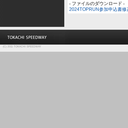
- ファイルのダウンロード -
2024TOPRUN参加申込書修正
(C) 2011 TOKACHI SPEEDWAY