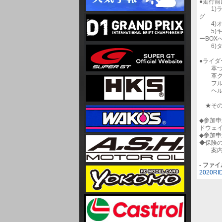
●走行
1)ラ
グ
4)オ
5)キ
ーBOX
6)タ
●ライ
革つな
革グラ
フルフ
ヘルメ
★その
◆参加
ドウェ
◆参加申
◆保険
案内
- ファ
2020RI