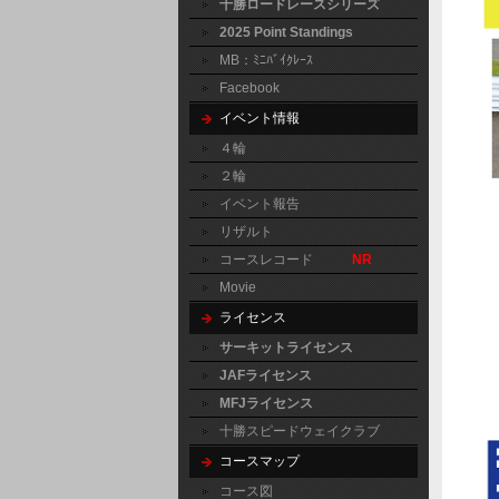
十勝ロードレースシリーズ
2025 Point Standings
MB：ﾐﾆﾊﾞｲｸﾚｰｽ
Facebook
イベント情報
４輪
２輪
イベント報告
リザルト
コースレコード
NR
Movie
ライセンス
サーキットライセンス
JAFライセンス
MFJライセンス
十勝スピードウェイクラブ
コースマップ
コース図