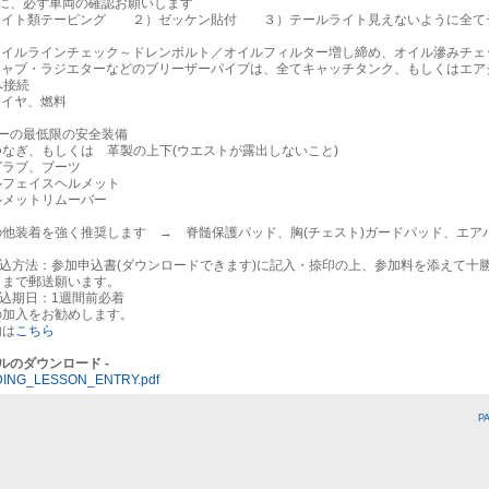
前に、必ず車両の確認お願いします
イト類テーピング ２）ゼッケン貼付 ３）テールライト見えないように全て
イルラインチェック～ドレンボルト／オイルフィルター増し締め、オイル滲みチェ
ャブ・ラジエターなどのブリーザーパイプは、全てキャッチタンク、もしくはエア
へ接続
イヤ、燃料
ダーの最低限の安全装備
ぎ、もしくは 革製の上下(ウエストが露出しないこと)
ブ、ブーツ
ェイスヘルメット
ットリムーバー
他装着を強く推奨します → 脊髄保護パッド、胸(チェスト)ガードパッド、エア
申込方法：参加申込書(ダウンロードできます)に記入・捺印の上、参加料を添えて十
イまで郵送願います。
込期日：1週間前必着
の加入をお勧めします。
は
こちら
イルのダウンロード -
DING_LESSON_ENTRY.pdf
P