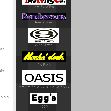
ツーリング商会
Rendezvous
スナダオート
ます。
メカドック
で締めく
モーターサイクルショップ　オアシス
円がかか
Egg’s