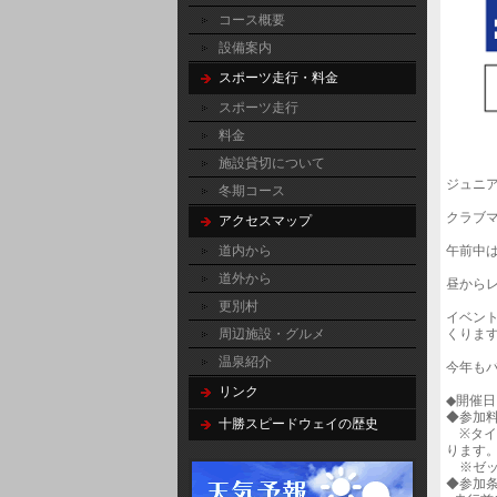
コース概要
設備案内
スポーツ走行・料金
スポーツ走行
料金
施設貸切について
ジュニ
冬期コース
クラブ
アクセスマップ
道内から
午前中
道外から
昼から
更別村
イベント
周辺施設・グルメ
くりま
温泉紹介
今年も
リンク
◆開催日
◆参加料
十勝スピードウェイの歴史
※タイ
ります
※ゼッケ
◆参加条