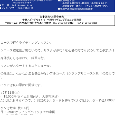
アコースで行うライディングレッスン。
マンコース程速度が出ないので、リスクが少なく初心者の方でも安心してご参加頂け
は身体慣らしも兼ねて、練習走行。
レッスンがスタートするスケジュール。
の最後は、なかなか走る機会がないフルコース（グランプリコース5.1km)の走行
す。
バイクには良い季節に開催です。
：7月11日(土)
：15,000円(タイム計測付き、入場料別途)
ム計測がありますので、計測器のホルダーをお持ちでない方はホルダー料金1,000
。
ンは数字1枚100円
件：250ccからビッグバイクまでの車両