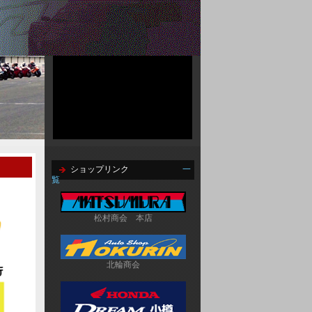
ショップリンク
一
覧
松村商会　本店
北輪商会