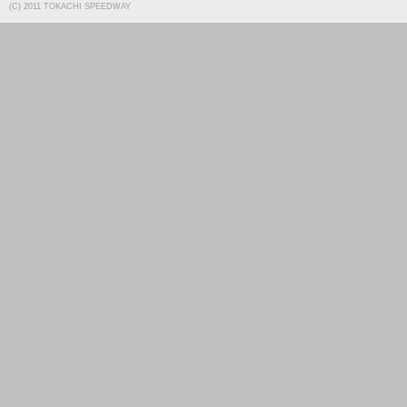
(C) 2011 TOKACHI SPEEDWAY