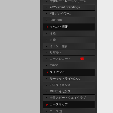
十勝ロードレースシリーズ
2025 Point Standings
MB：ﾐﾆﾊﾞｲｸﾚｰｽ
Facebook
イベント情報
４輪
２輪
イベント報告
リザルト
コースレコード
NR
Movie
ライセンス
サーキットライセンス
JAFライセンス
MFJライセンス
十勝スピードウェイクラブ
コースマップ
コース図