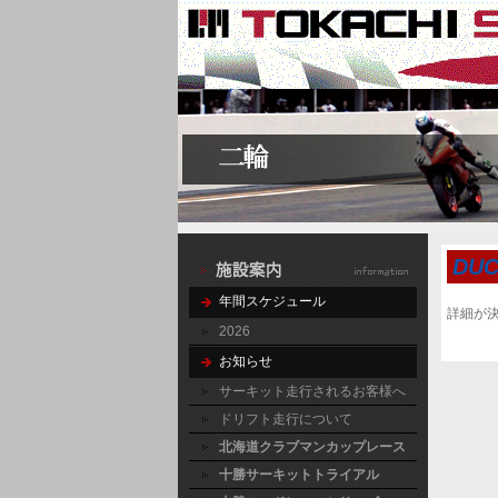
DUC
年間スケジュール
詳細が決
2026
お知らせ
サーキット走行されるお客様へ
ドリフト走行について
北海道クラブマンカップレース
十勝サーキットトライアル