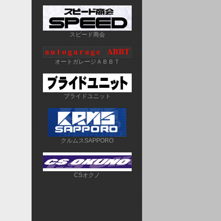
スピード商会
オートガレージＡＢＢＴ
ブライドユニット
クルムスSAPPORO
CSオクノ