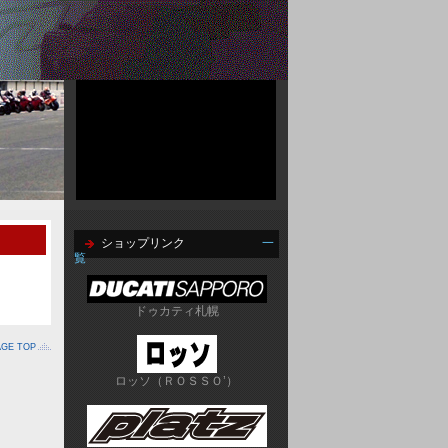
ショップリンク
一
覧
ドゥカティ札幌
AGE TOP
ロッソ（ＲＯＳＳＯ’）