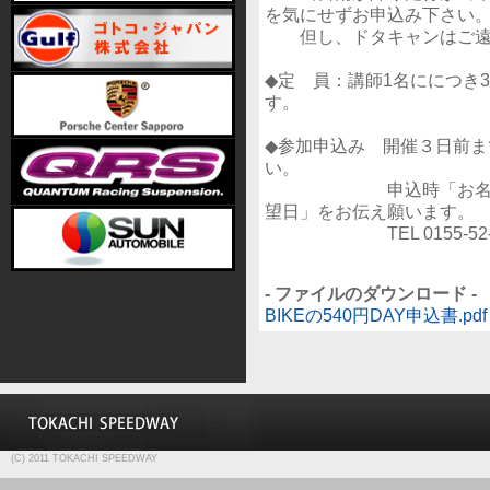
を気にせずお申込み下さい
但し、ドタキャンはご遠
◆定 員：講師1名ににつき
す。
◆参加申込み 開催３日前
い。
申込時「お名前」「連
望日」をお伝え願います。
TEL 0155-52-3
- ファイルのダウンロード -
BIKEの540円DAY申込書.pdf
(C) 2011 TOKACHI SPEEDWAY