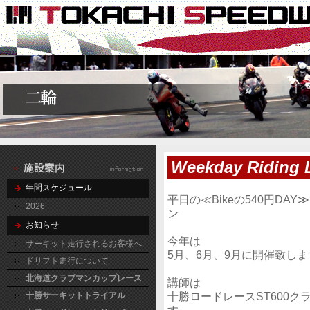
Weekday Riding 
年間スケジュール
平日の≪Bikeの540円D
2026
ン
お知らせ
今年は
サーキット走行されるお客様へ
5月、6月、9月に開催致しま
ドリフト走行について
北海道クラブマンカップレース
講師は
十勝ロードレースST600
十勝サーキットトライアル