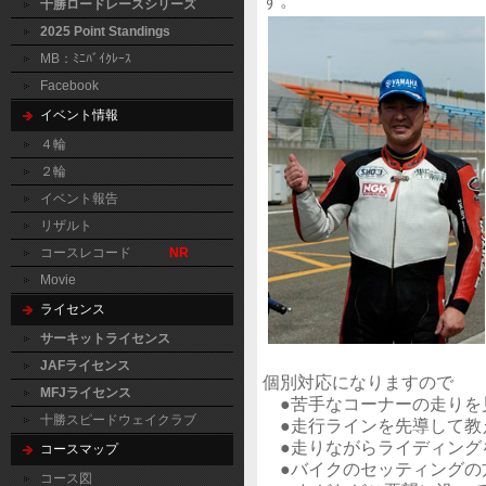
す。
十勝ロードレースシリーズ
2025 Point Standings
MB：ﾐﾆﾊﾞｲｸﾚｰｽ
Facebook
イベント情報
４輪
２輪
イベント報告
リザルト
コースレコード
NR
Movie
ライセンス
サーキットライセンス
JAFライセンス
個別対応になりますので
MFJライセンス
●苦手なコーナーの走りを
十勝スピードウェイクラブ
●走行ラインを先導して教
●走りながらライディング
コースマップ
●バイクのセッティングの
コース図