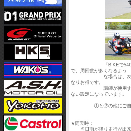
「BIKEで540円D
で、周回数が多くなるよう
な場合は、友人・知人
なりお得です。
講師が使用するバイク
ない設定になっています。
①と②の他にご自身の
★雨天時：
当日雨が降り走行が出来な