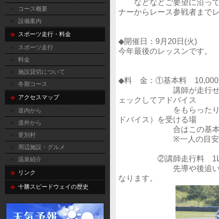
などなどご要望に沿ってメ
コース概要
ナーからレース参戦者まで
設備案内
スポーツ走行・料金
◆開催日：9月20日(火)
スポーツ走行
今年最後のレッスンです。
料金
施設貸切について
◆料 金：①基本料 10,000
冬期コース
講師が走行せず、ポス
アクセスマップ
ェックしてアドバイス
をもらったり、コース
道内から
ドバイス）を受ける場
道外から
合はこの基本料の
更別村
※一人の目安は最大
周辺施設・グルメ
②講師走行料 1LA
温泉紹介
先導や後追い等講師が
リンク
なります。
十勝スピードウェイの歴史