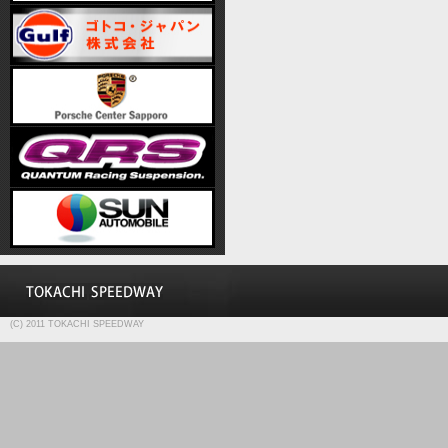
(C) 2011 TOKACHI SPEEDWAY