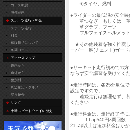
6)タイヤ、燃料
コース概要
設備案内
●ライダーの最低限の安全装
スポーツ走行・料金
革つなぎ、もしくは 革製
革グラブ、ブーツ
スポーツ走行
フルフェイスヘルメッ
料金
施設貸切について
★その他装着を強く推奨し
ーバー、胸(チェスト)ガード
冬期コース
アクセスマップ
道内から
●サーキット走行初めての方
ならず安全講習を受けてく
道外から
更別村
●走行時間は、各25分単位で
周辺施設・グルメ
設定ですので、
温泉紹介
連続走行は無理せず、各自
ください
リンク
十勝スピードウェイの歴史
●走行料金は、走行終了時に
１Lap540円×周回数
21Lap以上は追加料金はか