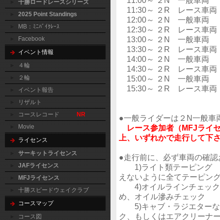
11:00～ ２N 一般車両
十勝ロードレースシリーズ
11:30～ ２R レース車両
2025 Point Standings
12:00～ ２N 一般車両
MB：ﾐﾆﾊﾞｲｸﾚｰｽ
12:30～ ２R レース車両
13:00～ ２N 一般車両
Facebook
13:30～ ２R レース車両
イベント情報
14:00～ ２N 一般車両
４輪
14:30～ ２R レース車両
２輪
15:00～ ２N 一般車両
15:30～ ２R レース車両
イベント報告
リザルト
コースレコード
NR
●一般ライダーは２N一般車
Movie
レース参加者（MFJライセ
上、いずれかで走行して下
ライセンス
サーキットライセンス
●走行前に、必ず車両の確認
JAFライセンス
1)ライト類テーピング
えないように全てテーピン
MFJライセンス
4)オイルラインチェック
十勝スピードウェイクラブ
め、オイル滲みチェック
コースマップ
5)キャブ・ラジエターな
ク、もしくはエアクリーナー
コース図