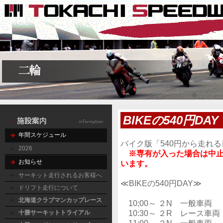
BIKEの540円DAY
年間スケジュール
バイク版「540円から走れる
2026
※専有が入った場合は中
お知らせ
います。
サーキット走行されるお客様へ
≪BIKEの540円DAY≫
ドリフト走行について
北海道クラブマンカップレース
10;00～ ２N 一般車両
10:30～ ２R レース車両
十勝サーキットトライアル