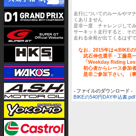
走行についてのルールやマ
くありません
是非一度 チャレンジして
サーキット走行すると、そ
走れる余裕が出てくるはず
なお、2015年は≪BIKEの
武石伸也選手・工藤晃一選
「Weekday Riding L
初心者からレース参加者
是非ご参加下さい。（事前
- ファイルのダウンロード -
BIKEの540円DAY申込書.pdf