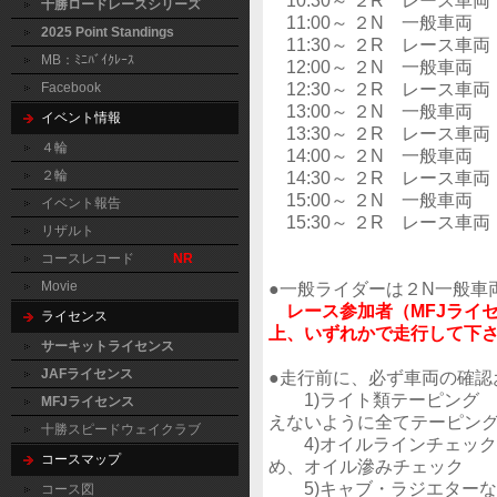
10:30～ ２R レース車両
十勝ロードレースシリーズ
11:00～ ２N 一般車両
2025 Point Standings
11:30～ ２R レース車両
MB：ﾐﾆﾊﾞｲｸﾚｰｽ
12:00～ ２N 一般車両
12:30～ ２R レース車両
Facebook
13:00～ ２N 一般車両
イベント情報
13:30～ ２R レース車両
４輪
14:00～ ２N 一般車両
２輪
14:30～ ２R レース車両
15:00～ ２N 一般車両
イベント報告
15:30～ ２R レース車両
リザルト
コースレコード
NR
Movie
●一般ライダーは２N一般車
レース参加者（MFJライセ
ライセンス
上、いずれかで走行して下
サーキットライセンス
JAFライセンス
●走行前に、必ず車両の確認
1)ライト類テーピング
MFJライセンス
えないように全てテーピン
十勝スピードウェイクラブ
4)オイルラインチェック
コースマップ
め、オイル滲みチェック
5)キャブ・ラジエターな
コース図