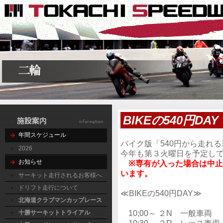
BIKEの540円DAY
年間スケジュール
バイク版「540円から走れる
2026
今年も第３火曜日を予定し
お知らせ
※専有が入った場合は中
います。
サーキット走行されるお客様へ
ドリフト走行について
≪BIKEの540円DAY≫
北海道クラブマンカップレース
10;00～ ２N 一般車両
十勝サーキットトライアル