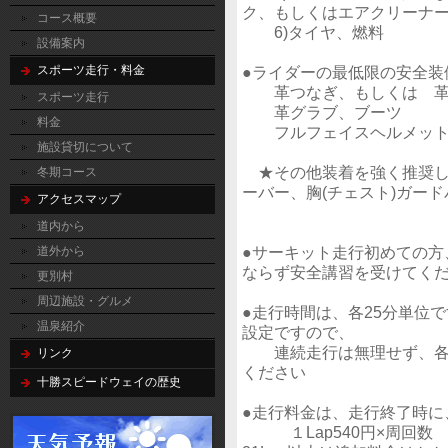
ク、もしくはエアクリーナー
コース概要
6)タイヤ、燃料
設備案内
スポーツ走行・料金
●ライダーの最低限の安全装
革つなぎ、もしくは 革製
スポーツ走行
革グラブ、ブーツ
料金
フルフェイスヘルメッ
施設貸切について
★その他装着を強く推奨し
冬期コース
ーバー、胸(チェスト)ガード
アクセスマップ
道内から
●サーキット走行初めての方
道外から
ならず安全講習を受けてく
更別村
周辺施設・グルメ
●走行時間は、各25分単位で
温泉紹介
設定ですので、
連続走行は無理せず、各自
リンク
ください
十勝スピードウェイの歴史
●走行料金は、走行終了時に
１Lap540円×周回数