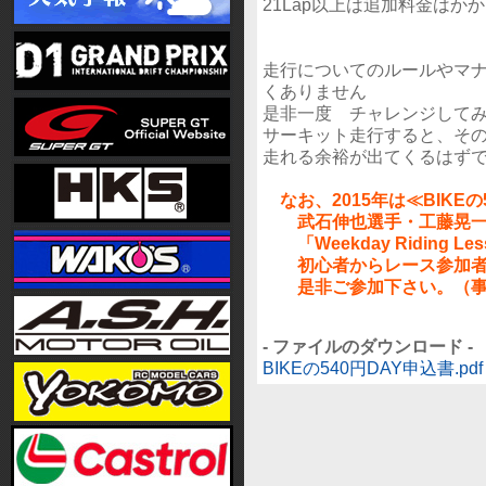
21Lap以上は追加料金はか
走行についてのルールやマ
くありません
是非一度 チャレンジして
サーキット走行すると、そ
走れる余裕が出てくるはず
なお、2015年は≪BIKEの
武石伸也選手・工藤晃一選
「Weekday Riding L
初心者からレース参加者
是非ご参加下さい。（事前
- ファイルのダウンロード -
BIKEの540円DAY申込書.pdf