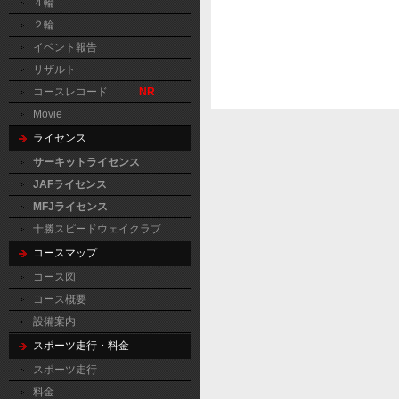
４輪
２輪
イベント報告
リザルト
コースレコード
NR
Movie
ライセンス
サーキットライセンス
JAFライセンス
MFJライセンス
十勝スピードウェイクラブ
コースマップ
コース図
コース概要
設備案内
スポーツ走行・料金
スポーツ走行
料金