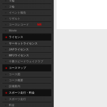
４輪
２輪
イベント報告
リザルト
コースレコード
NR
Movie
ライセンス
サーキットライセンス
JAFライセンス
MFJライセンス
十勝スピードウェイクラブ
コースマップ
コース図
コース概要
設備案内
スポーツ走行・料金
スポーツ走行
料金