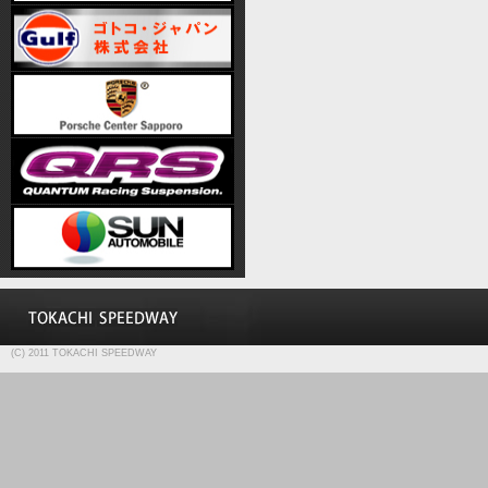
(C) 2011 TOKACHI SPEEDWAY