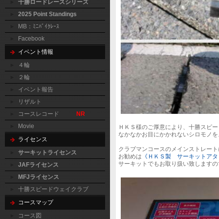
十勝ロードレースシリーズ
2025 Point Standings
MB：ﾐﾆﾊﾞｲｸﾚｰｽ
Facebook
イベント情報
４輪
２輪
イベント報告
リザルト
コースレコード
NR
Movie
ＨＫＳ様のご厚意により、十勝スピー
なかなかお目にかかれないシロモノを
ライセンス
クラブマンコースのメインストレート
サーキットライセンス
お勧めは
《ＨＫＳ製 サーキットアタ
サーキットでもお取り扱い致しますの
JAFライセンス
MFJライセンス
十勝スピードウェイクラブ
コースマップ
コース図