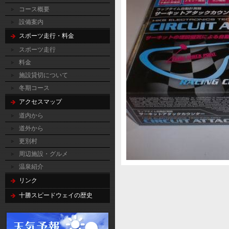
コース概要
設備案内
スポーツ走行・料金
スポーツ走行
料金
施設貸切について
冬期コース
アクセスマップ
道内から
道外から
更別村
周辺施設・グルメ
温泉紹介
リンク
十勝スピードウェイの歴史